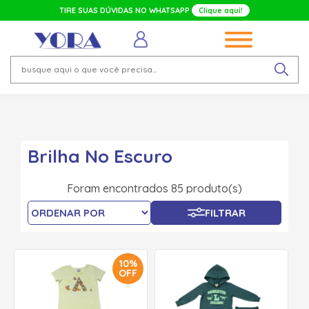
TIRE SUAS DÚVIDAS NO WHATSAPP
Clique aqui!
Página inicial
Busca
brilha no escuro
Brilha No Escuro
Foram encontrados 85 produto(s)
FILTRAR
10%
OFF