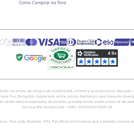
Como Comprar na Yora
ição na venda de artigos de moda bebê, infantil e acessórios no atacado,
Have Fun, Burigotto, Galzerano, entre outras. Alertamos que havendo diver
serão desconsiderados do pedido, prevalecendo assim a boa fé de ambas
técnica. BW Modas Ltda - CNPJ: 00.213.833/0007-26
 Paulo: Rua João Boemer, 1192, Pari/Brás Informamos que o pedido mínimo em