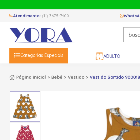
Atendimento:
(11) 3675-7400
WhatsA
Categorias Especiais
ADULTO
Página inicial
Bebê
Vestido
Vestido Sortido 900018