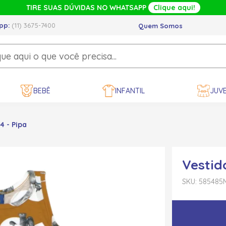
TIRE SUAS DÚVIDAS NO WHATSAPP
Clique aqui!
pp:
(11) 3675-7400
Quem Somos
BEBÊ
INFANTIL
JUVE
4 - Pipa
Vestid
SKU: 585485