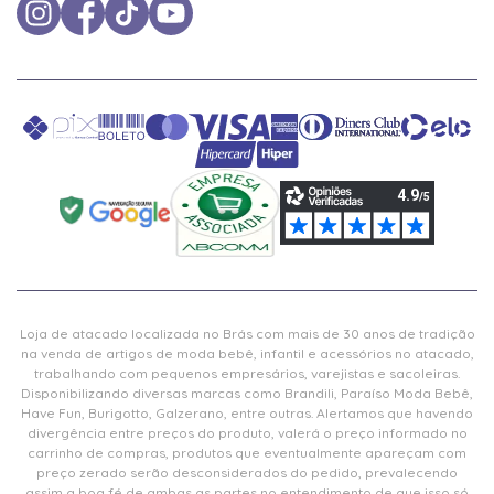
Loja de atacado localizada no Brás com mais de 30 anos de tradição
na venda de artigos de moda bebê, infantil e acessórios no atacado,
trabalhando com pequenos empresários, varejistas e sacoleiras.
Disponibilizando diversas marcas como Brandili, Paraíso Moda Bebê,
Have Fun, Burigotto, Galzerano, entre outras. Alertamos que havendo
divergência entre preços do produto, valerá o preço informado no
carrinho de compras, produtos que eventualmente apareçam com
preço zerado serão desconsiderados do pedido, prevalecendo
assim a boa fé de ambas as partes no entendimento de que isso só