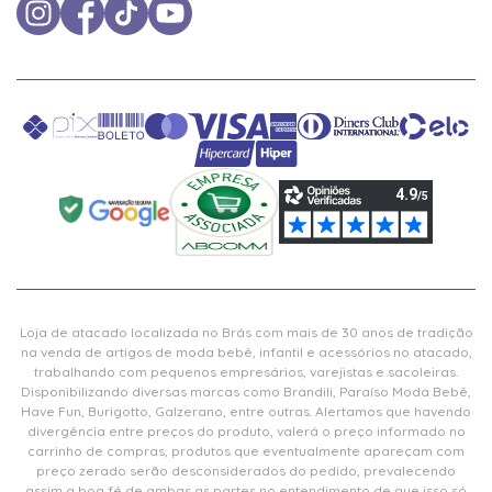
Loja de atacado localizada no Brás com mais de 30 anos de tradição
na venda de artigos de moda bebê, infantil e acessórios no atacado,
trabalhando com pequenos empresários, varejistas e sacoleiras.
Disponibilizando diversas marcas como Brandili, Paraíso Moda Bebê,
Have Fun, Burigotto, Galzerano, entre outras. Alertamos que havendo
divergência entre preços do produto, valerá o preço informado no
carrinho de compras, produtos que eventualmente apareçam com
preço zerado serão desconsiderados do pedido, prevalecendo
assim a boa fé de ambas as partes no entendimento de que isso só