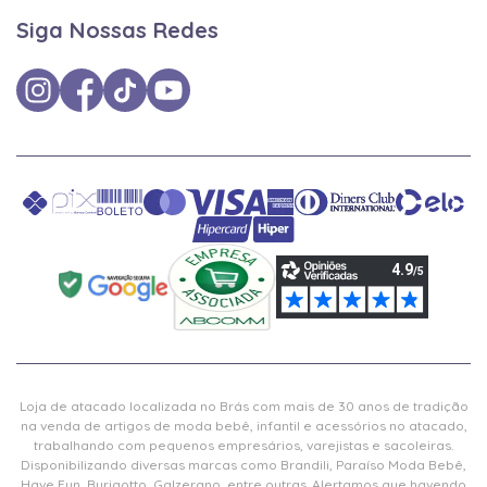
Siga Nossas Redes
Loja de atacado localizada no Brás com mais de 30 anos de tradição
na venda de artigos de moda bebê, infantil e acessórios no atacado,
trabalhando com pequenos empresários, varejistas e sacoleiras.
Disponibilizando diversas marcas como Brandili, Paraíso Moda Bebê,
Have Fun, Burigotto, Galzerano, entre outras. Alertamos que havendo