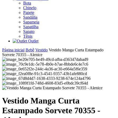
Bota
Chinelo
Papete
Sandália
Sapameia
Sapatilha
Sapato
Tênis
Outlet
Página inicial
Bebê
Vestido
Vestido Manga Curta Estampado
Sorvete 70355 - Alenice
Vestido Manga Curta
Estampado Sorvete 70355 -