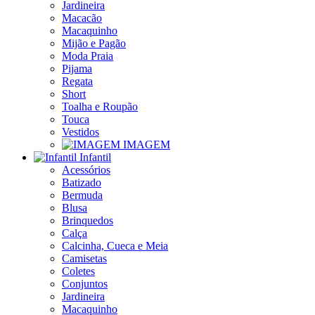
Jardineira
Macacão
Macaquinho
Mijão e Pagão
Moda Praia
Pijama
Regata
Short
Toalha e Roupão
Touca
Vestidos
IMAGEM
Infantil
Acessórios
Batizado
Bermuda
Blusa
Brinquedos
Calça
Calcinha, Cueca e Meia
Camisetas
Coletes
Conjuntos
Jardineira
Macaquinho