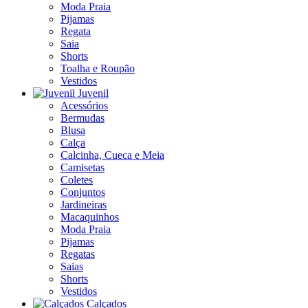
Moda Praia
Pijamas
Regata
Saia
Shorts
Toalha e Roupão
Vestidos
Juvenil
Acessórios
Bermudas
Blusa
Calça
Calcinha, Cueca e Meia
Camisetas
Coletes
Conjuntos
Jardineiras
Macaquinhos
Moda Praia
Pijamas
Regatas
Saias
Shorts
Vestidos
Calçados