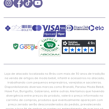
Loja de atacado localizada no Brás com mais de 30 anos de tradição
na venda de artigos de moda bebê, infantil e acessórios no atacado,
trabalhando com pequenos empresários, varejistas e sacoleiras.
Disponibilizando diversas marcas como Brandili, Paraíso Moda Bebê,
Have Fun, Burigotto, Galzerano, entre outras. Alertamos que havendo
divergência entre preços do produto, valerá o preço informado no
carrinho de compras, produtos que eventualmente apareçam com
preço zerado serão desconsiderados do pedido, prevalecendo
assim a boa fé de ambas as partes no entendimento de que isso só