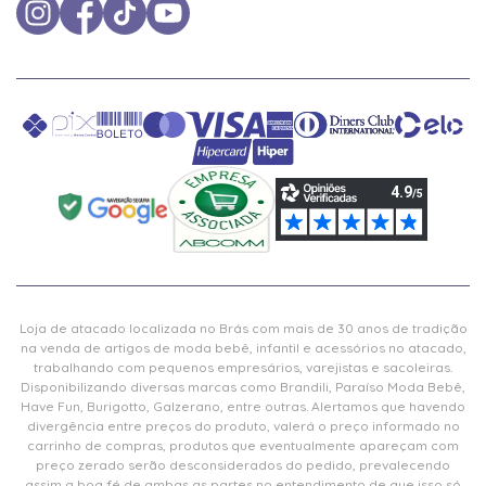
Loja de atacado localizada no Brás com mais de 30 anos de tradição
na venda de artigos de moda bebê, infantil e acessórios no atacado,
trabalhando com pequenos empresários, varejistas e sacoleiras.
Disponibilizando diversas marcas como Brandili, Paraíso Moda Bebê,
Have Fun, Burigotto, Galzerano, entre outras. Alertamos que havendo
divergência entre preços do produto, valerá o preço informado no
carrinho de compras, produtos que eventualmente apareçam com
preço zerado serão desconsiderados do pedido, prevalecendo
assim a boa fé de ambas as partes no entendimento de que isso só