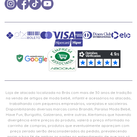
Loja de atacado localizada no Brás com mais de 30 anos de tradição
na venda de artigos de moda bebê, infantil e acessórios no atacado,
trabalhando com pequenos empresários, varejistas e sacoleiras.
Disponibilizando diversas marcas como Brandili, Paraíso Moda Bebê,
Have Fun, Burigotto, Galzerano, entre outras. Alertamos que havendo
divergência entre preços do produto, valerá o preço informado no
carrinho de compras, produtos que eventualmente apareçam com
preço zerado serão desconsiderados do pedido, prevalecendo
assim a boa fé de ambas as partes no entendimento de que isso só