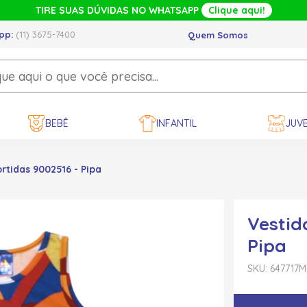
TIRE SUAS DÚVIDAS NO WHATSAPP
Clique aqui!
pp:
(11) 3675-7400
Quem Somos
BEBÊ
INFANTIL
JUVE
rtidas 9002516 - Pipa
Vestid
Pipa
SKU: 647717
M