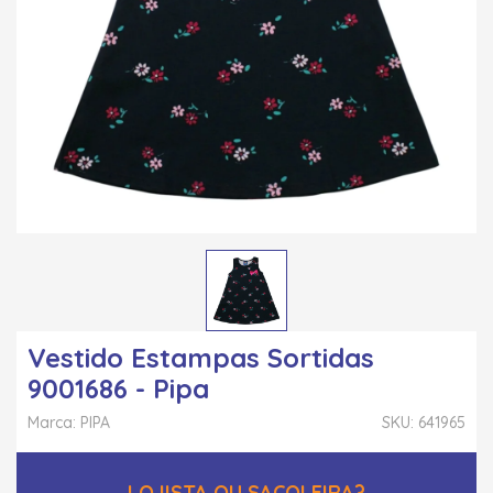
Vestido Estampas Sortidas
9001686 - Pipa
Marca: PIPA
SKU: 641965
LOJISTA OU SACOLEIRA?