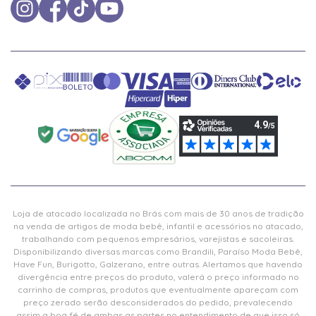
Loja de atacado localizada no Brás com mais de 30 anos de tradição
na venda de artigos de moda bebê, infantil e acessórios no atacado,
trabalhando com pequenos empresários, varejistas e sacoleiras.
Disponibilizando diversas marcas como Brandili, Paraíso Moda Bebê,
Have Fun, Burigotto, Galzerano, entre outras. Alertamos que havendo
divergência entre preços do produto, valerá o preço informado no
carrinho de compras, produtos que eventualmente apareçam com
preço zerado serão desconsiderados do pedido, prevalecendo
assim a boa fé de ambas as partes no entendimento de que isso só