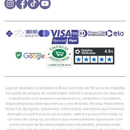
Loja de atacado localizada no Brás com mais de 30 anos de tradição
na venda de artigos de moda bebê, infantil e acessórios no atacado,
trabalhando com pequenos empresários, varejistas e sacoleiras.
Disponibilizando diversas marcas como Brandili, Paraíso Moda Bebê,
Have Fun, Burigotto, Galzerano, entre outras. Alertamos que havendo
divergência entre preços do produto, valerá o preço informado no
carrinho de compras, produtos que eventualmente apareçam com
preço zerado serão desconsiderados do pedido, prevalecendo
assim a boa fé de ambas as partes no entendimento de que isso só