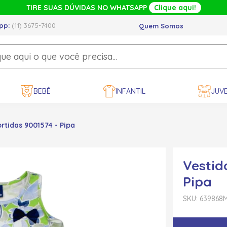
TIRE SUAS DÚVIDAS NO WHATSAPP
Clique aqui!
pp:
(11) 3675-7400
Quem Somos
BEBÊ
INFANTIL
JUVE
rtidas 9001574 - Pipa
Vestid
Pipa
SKU: 639868
M