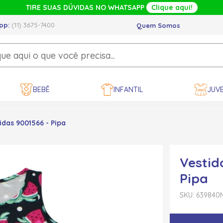
TIRE SUAS DÚVIDAS NO WHATSAPP
Clique aqui!
pp:
(11) 3675-7400
Quem Somos
BEBÊ
INFANTIL
JUVE
das 9001566 - Pipa
Vestid
Pipa
SKU: 639840