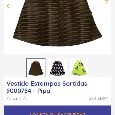
Vestido Estampas Sortidas
9000784 - Pipa
Marca: PIPA
SKU: 613974
LOJISTA OU SACOLEIRA?