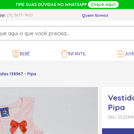
TIRE SUAS DÚVIDAS NO WHATSAPP
Clique aqui!
pp:
(11) 3675-7400
Quem Somos
BEBÊ
INFANTIL
JUVE
das 138967 - Pipa
Vestid
Pipa
SKU: 552349