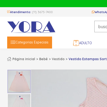
Atendimento:
(11) 3675-7400
WhatsA
Categorias Especiais
ADULTO
Página inicial
Bebê
Vestido
Vestido Estampas Sorti