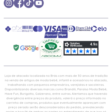
Loja de atacado localizada no Brás com mais de 30 anos de tradição
na venda de artigos de moda bebê, infantil e acessórios no atacado,
trabalhando com pequenos empresários, varejistas e sacoleiras.
Disponibilizando diversas marcas como Brandili, Paraíso Moda Bebê,
Have Fun, Burigotto, Galzerano, entre outras. Alertamos que havendo
divergência entre preços do produto, valerá o preço informado no
carrinho de compras, produtos que eventualmente apareçam com
preço zerado serão desconsiderados do pedido, prevalecendo
assim a boa fé de ambas as partes no entendimento de que isso só