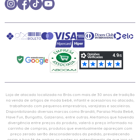
Loja de atacado localizada no Brás com mais de 30 anos de tradição
na venda de artigos de moda bebê, infantil e acessórios no atacado,
trabalhando com pequenos empresários, varejistas e sacoleiras.
Disponibilizando diversas marcas como Brandili, Paraíso Moda Bebê,
Have Fun, Burigotto, Galzerano, entre outras. Alertamos que havendo
divergência entre preços do produto, valerá o preço informado no
carrinho de compras, produtos que eventualmente apareçam com
preço zerado serão desconsiderados do pedido, prevalecendo
assim a boa fé de ambas as partes no entendimento de que isso só