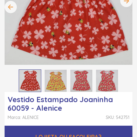
Vestido Estampado Joaninha
60059 - Alenice
Marca: ALENICE
SKU: 542751
LOJISTA OU SACOLEIRA?