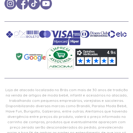
Loja de atacado localizada no Brás com mais de 30 anos de tradição
na venda de artigos de moda bebê, infantil e acessórios no atacado,
trabalhando com pequenos empresários, varejistas e sacoleiras.
Disponibilizando diversas marcas como Brandili, Paraíso Moda Bebê,
Have Fun, Burigotto, Galzerano, entre outras. Alertamos que havendo
divergência entre preços do produto, valerá o preço informado no
carrinho de compras, produtos que eventualmente apareçam com
preço zerado serão desconsiderados do pedido, prevalecendo
assim a boa fé de ambas as partes no entendimento de que isso só