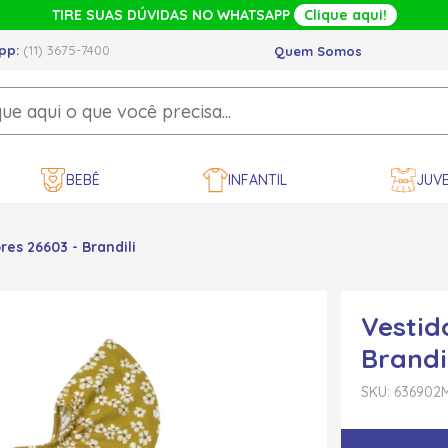
TIRE SUAS DÚVIDAS NO WHATSAPP
Clique aqui!
pp:
(11) 3675-7400
Quem Somos
BEBÊ
INFANTIL
JUVE
es 26603 - Brandili
Vestid
Brandi
SKU: 636902