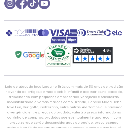
Loja de atacado localizada no Brás com mais de 30 anos de tradição
na venda de artigos de moda bebê, infantil e acessórios no atacado,
trabalhando com pequenos empresários, varejistas e sacoleiras.
Disponibilizando diversas marcas como Brandili, Paraíso Moda Bebê,
Have Fun, Burigotto, Galzerano, entre outras. Alertamos que havendo
divergência entre preços do produto, valerá o preço informado no
carrinho de compras, produtos que eventualmente apareçam com
preço zerado serão desconsiderados do pedido, prevalecendo
assim a boa fé de ambas as partes no entendimento de que isso só