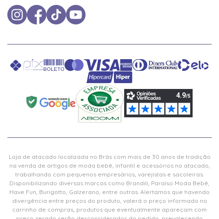
Loja de atacado localizada no Brás com mais de 30 anos de tradição
na venda de artigos de moda bebê, infantil e acessórios no atacado,
trabalhando com pequenos empresários, varejistas e sacoleiras.
Disponibilizando diversas marcas como Brandili, Paraíso Moda Bebê,
Have Fun, Burigotto, Galzerano, entre outras. Alertamos que havendo
divergência entre preços do produto, valerá o preço informado no
carrinho de compras, produtos que eventualmente apareçam com
preço zerado serão desconsiderados do pedido, prevalecendo