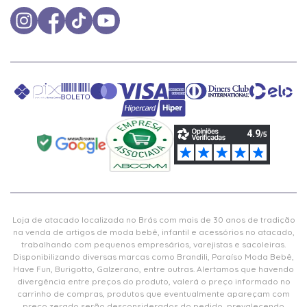
Loja de atacado localizada no Brás com mais de 30 anos de tradição
na venda de artigos de moda bebê, infantil e acessórios no atacado,
trabalhando com pequenos empresários, varejistas e sacoleiras.
Disponibilizando diversas marcas como Brandili, Paraíso Moda Bebê,
Have Fun, Burigotto, Galzerano, entre outras. Alertamos que havendo
divergência entre preços do produto, valerá o preço informado no
carrinho de compras, produtos que eventualmente apareçam com
preço zerado serão desconsiderados do pedido, prevalecendo