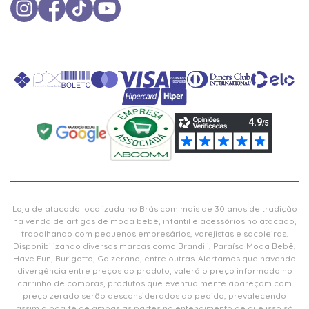
Loja de atacado localizada no Brás com mais de 30 anos de tradição
na venda de artigos de moda bebê, infantil e acessórios no atacado,
trabalhando com pequenos empresários, varejistas e sacoleiras.
Disponibilizando diversas marcas como Brandili, Paraíso Moda Bebê,
Have Fun, Burigotto, Galzerano, entre outras. Alertamos que havendo
divergência entre preços do produto, valerá o preço informado no
carrinho de compras, produtos que eventualmente apareçam com
preço zerado serão desconsiderados do pedido, prevalecendo
assim a boa fé de ambas as partes no entendimento de que isso só