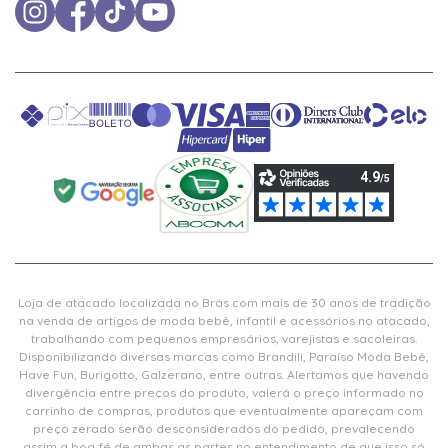
Loja de atacado localizada no Brás com mais de 30 anos de tradição
na venda de artigos de moda bebê, infantil e acessórios no atacado,
trabalhando com pequenos empresários, varejistas e sacoleiras.
Disponibilizando diversas marcas como Brandili, Paraíso Moda Bebê,
Have Fun, Burigotto, Galzerano, entre outras. Alertamos que havendo
divergência entre preços do produto, valerá o preço informado no
carrinho de compras, produtos que eventualmente apareçam com
preço zerado serão desconsiderados do pedido, prevalecendo
assim a boa fé de ambas as partes no entendimento de que isso só