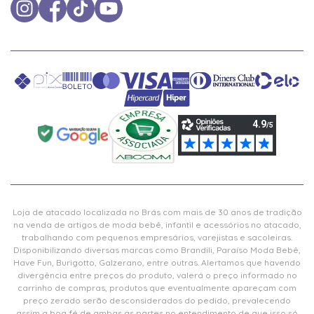
Loja de atacado localizada no Brás com mais de 30 anos de tradição
na venda de artigos de moda bebê, infantil e acessórios no atacado,
trabalhando com pequenos empresários, varejistas e sacoleiras.
Disponibilizando diversas marcas como Brandili, Paraíso Moda Bebê,
Have Fun, Burigotto, Galzerano, entre outras. Alertamos que havendo
divergência entre preços do produto, valerá o preço informado no
carrinho de compras, produtos que eventualmente apareçam com
preço zerado serão desconsiderados do pedido, prevalecendo
assim a boa fé de ambas as partes no entendimento de que isso só