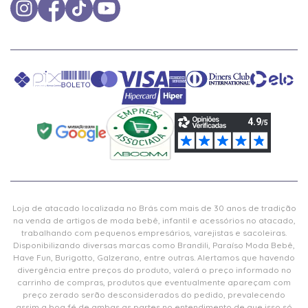
Loja de atacado localizada no Brás com mais de 30 anos de tradição
na venda de artigos de moda bebê, infantil e acessórios no atacado,
trabalhando com pequenos empresários, varejistas e sacoleiras.
Disponibilizando diversas marcas como Brandili, Paraíso Moda Bebê,
Have Fun, Burigotto, Galzerano, entre outras. Alertamos que havendo
divergência entre preços do produto, valerá o preço informado no
carrinho de compras, produtos que eventualmente apareçam com
preço zerado serão desconsiderados do pedido, prevalecendo
assim a boa fé de ambas as partes no entendimento de que isso só