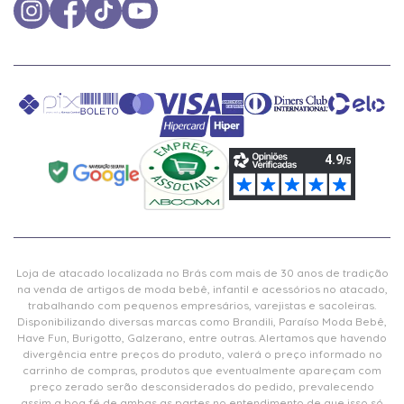
Loja de atacado localizada no Brás com mais de 30 anos de tradição
na venda de artigos de moda bebê, infantil e acessórios no atacado,
trabalhando com pequenos empresários, varejistas e sacoleiras.
Disponibilizando diversas marcas como Brandili, Paraíso Moda Bebê,
Have Fun, Burigotto, Galzerano, entre outras. Alertamos que havendo
divergência entre preços do produto, valerá o preço informado no
carrinho de compras, produtos que eventualmente apareçam com
preço zerado serão desconsiderados do pedido, prevalecendo
assim a boa fé de ambas as partes no entendimento de que isso só