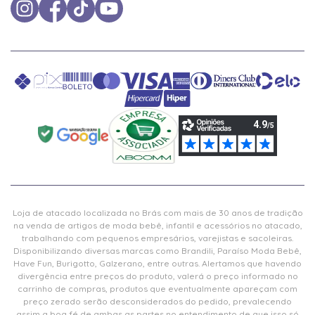
Loja de atacado localizada no Brás com mais de 30 anos de tradição
na venda de artigos de moda bebê, infantil e acessórios no atacado,
trabalhando com pequenos empresários, varejistas e sacoleiras.
Disponibilizando diversas marcas como Brandili, Paraíso Moda Bebê,
Have Fun, Burigotto, Galzerano, entre outras. Alertamos que havendo
divergência entre preços do produto, valerá o preço informado no
carrinho de compras, produtos que eventualmente apareçam com
preço zerado serão desconsiderados do pedido, prevalecendo
assim a boa fé de ambas as partes no entendimento de que isso só