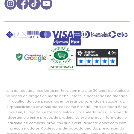
Loja de atacado localizada no Brás com mais de 30 anos de tradição
na venda de artigos de moda bebê, infantil e acessórios no atacado,
trabalhando com pequenos empresários, varejistas e sacoleiras.
Disponibilizando diversas marcas como Brandili, Paraíso Moda Bebê,
Have Fun, Burigotto, Galzerano, entre outras. Alertamos que havendo
divergência entre preços do produto, valerá o preço informado no
carrinho de compras, produtos que eventualmente apareçam com
preço zerado serão desconsiderados do pedido, prevalecendo
assim a boa fé de ambas as partes no entendimento de que isso só