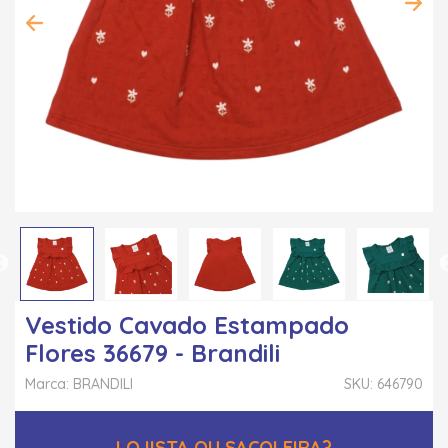
Vestido Cavado Estampado
Flores 36679 - Brandili
Marca: BRANDILI
SKU: 646790
LOJISTA OU SACOLEIRA?