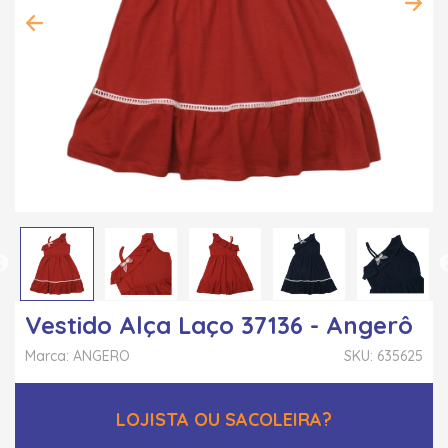
Vestido Alça Laço 37136 - Angerô
Marca: ANGERO
SKU: 635625
LOJISTA OU SACOLEIRA?