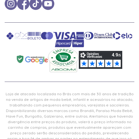
Loja de atacado localizada no Brás com mais de 30 anos de tradição
na venda de artigos de moda bebê, infantil e acessórios no atacado,
trabalhando com pequenos empresários, varejistas e sacoleiras.
Disponibilizando diversas marcas como Brandili, Paraíso Moda Bebê,
Have Fun, Burigotto, Galzerano, entre outras. Alertamos que havendo
divergência entre preços do produto, valerá o preço informado no
carrinho de compras, produtos que eventualmente apareçam com
preço zerado serão desconsiderados do pedido, prevalecendo
assim a boa fé de ambas as partes no entendimento de que isso só