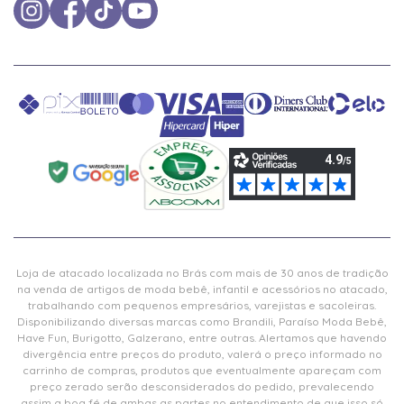
Loja de atacado localizada no Brás com mais de 30 anos de tradição
na venda de artigos de moda bebê, infantil e acessórios no atacado,
trabalhando com pequenos empresários, varejistas e sacoleiras.
Disponibilizando diversas marcas como Brandili, Paraíso Moda Bebê,
Have Fun, Burigotto, Galzerano, entre outras. Alertamos que havendo
divergência entre preços do produto, valerá o preço informado no
carrinho de compras, produtos que eventualmente apareçam com
preço zerado serão desconsiderados do pedido, prevalecendo
assim a boa fé de ambas as partes no entendimento de que isso só