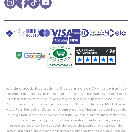
Loja de atacado localizada no Brás com mais de 30 anos de tradição
na venda de artigos de moda bebê, infantil e acessórios no atacado,
trabalhando com pequenos empresários, varejistas e sacoleiras.
Disponibilizando diversas marcas como Brandili, Paraíso Moda Bebê,
Have Fun, Burigotto, Galzerano, entre outras. Alertamos que havendo
divergência entre preços do produto, valerá o preço informado no
carrinho de compras, produtos que eventualmente apareçam com
preço zerado serão desconsiderados do pedido, prevalecendo
assim a boa fé de ambas as partes no entendimento de que isso só