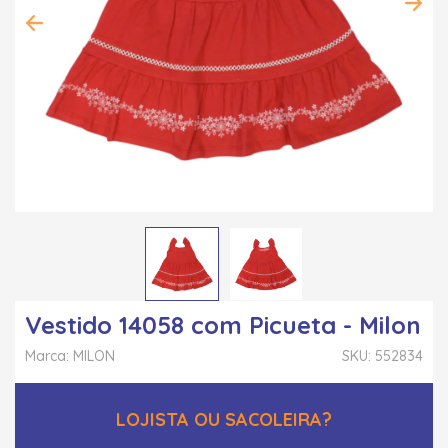
Vestido 14058 com Picueta - Milon
Marca: MILON
SKU: 552834
LOJISTA OU SACOLEIRA?