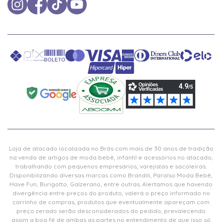
Loja de atacado localizada no Brás com mais de 30 anos de tradição
na venda de artigos de moda bebê, infantil e acessórios no atacado,
trabalhando com pequenos empresários, varejistas e sacoleiras.
Disponibilizando diversas marcas como Brandili, Paraíso Moda Bebê,
Have Fun, Burigotto, Galzerano, entre outras. Alertamos que havendo
divergência entre preços do produto, valerá o preço informado no
carrinho de compras, produtos que eventualmente apareçam com
preço zerado serão desconsiderados do pedido, prevalecendo
assim a boa fé de ambas as partes no entendimento de que isso só