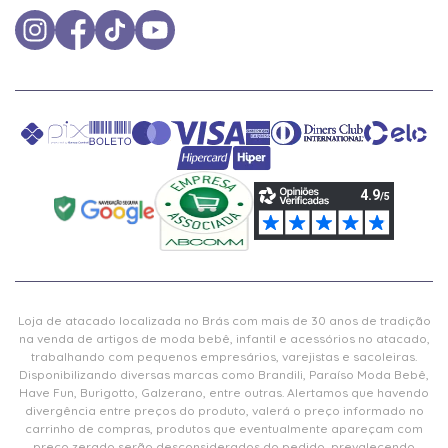
Loja de atacado localizada no Brás com mais de 30 anos de tradição
na venda de artigos de moda bebê, infantil e acessórios no atacado,
trabalhando com pequenos empresários, varejistas e sacoleiras.
Disponibilizando diversas marcas como Brandili, Paraíso Moda Bebê,
Have Fun, Burigotto, Galzerano, entre outras. Alertamos que havendo
divergência entre preços do produto, valerá o preço informado no
carrinho de compras, produtos que eventualmente apareçam com
preço zerado serão desconsiderados do pedido, prevalecendo