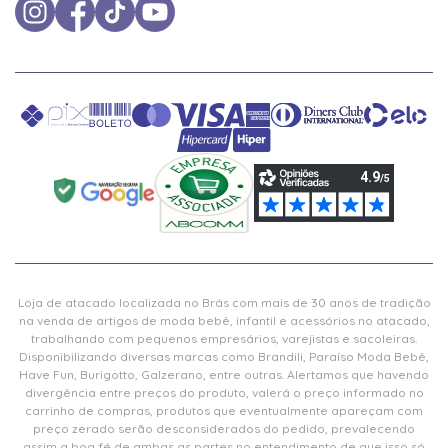
Loja de atacado localizada no Brás com mais de 30 anos de tradição
na venda de artigos de moda bebê, infantil e acessórios no atacado,
trabalhando com pequenos empresários, varejistas e sacoleiras.
Disponibilizando diversas marcas como Brandili, Paraíso Moda Bebê,
Have Fun, Burigotto, Galzerano, entre outras. Alertamos que havendo
divergência entre preços do produto, valerá o preço informado no
carrinho de compras, produtos que eventualmente apareçam com
preço zerado serão desconsiderados do pedido, prevalecendo
assim a boa fé de ambas as partes no entendimento de que isso só