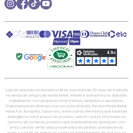
Loja de atacado localizada no Brás com mais de 30 anos de tradição
na venda de artigos de moda bebê, infantil e acessórios no atacado,
trabalhando com pequenos empresários, varejistas e sacoleiras.
Disponibilizando diversas marcas como Brandili, Paraíso Moda Bebê,
Have Fun, Burigotto, Galzerano, entre outras. Alertamos que havendo
divergência entre preços do produto, valerá o preço informado no
carrinho de compras, produtos que eventualmente apareçam com
preço zerado serão desconsiderados do pedido, prevalecendo
assim a boa fé de ambas as partes no entendimento de que isso só