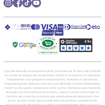
Loja de atacado localizada no Brás com mais de 30 anos de tradição
na venda de artigos de moda bebê, infantil e acessórios no atacado,
trabalhando com pequenos empresários, varejistas e sacoleiras.
Disponibilizando diversas marcas como Brandili, Paraíso Moda Bebê,
Have Fun, Burigotto, Galzerano, entre outras. Alertamos que havendo
divergência entre preços do produto, valerá o preço informado no
carrinho de compras, produtos que eventualmente apareçam com
preço zerado serão desconsiderados do pedido, prevalecendo
assim a boa fé de ambas as partes no entendimento de que isso só