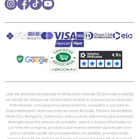
Loja de atacado localizada no Brás com mais de 30 anos de tradição
na venda de artigos de moda bebê, infantil e acessórios no atacado,
trabalhando com pequenos empresários, varejistas e sacoleiras.
Disponibilizando diversas marcas como Brandili, Paraíso Moda Bebê,
Have Fun, Burigotto, Galzerano, entre outras. Alertamos que havendo
divergência entre preços do produto, valerá o preço informado no
carrinho de compras, produtos que eventualmente apareçam com
preço zerado serão desconsiderados do pedido, prevalecendo
assim a boa fé de ambas as partes no entendimento de que isso só