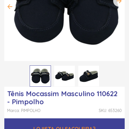
Tênis Mocassim Masculino 110622
- Pimpolho
Marca: PIMPOLHO
SKU: 653260
LOJISTA OU SACOLEIRA?