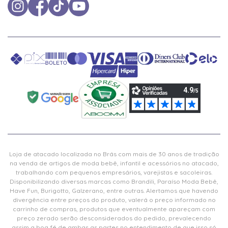
Loja de atacado localizada no Brás com mais de 30 anos de tradição
na venda de artigos de moda bebê, infantil e acessórios no atacado,
trabalhando com pequenos empresários, varejistas e sacoleiras.
Disponibilizando diversas marcas como Brandili, Paraíso Moda Bebê,
Have Fun, Burigotto, Galzerano, entre outras. Alertamos que havendo
divergência entre preços do produto, valerá o preço informado no
carrinho de compras, produtos que eventualmente apareçam com
preço zerado serão desconsiderados do pedido, prevalecendo
assim a boa fé de ambas as partes no entendimento de que isso só