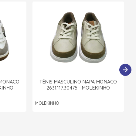
 MONACO
TÊNIS MASCULINO NAPA MONACO
EKINHO
2631.117.30475 - MOLEKINHO
MOLEKINHO
M