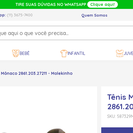
TIRE SUAS DÚVIDAS NO WHATSAPP
Clique aqui!
pp:
(11) 3675-7400
Quem Somos
BEBÊ
INFANTIL
JUVE
 Mônaco 2861.203.27211 - Molekinho
Tênis 
2861.2
SKU: 587329