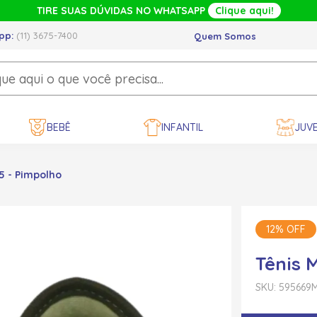
TIRE SUAS DÚVIDAS NO WHATSAPP
Clique aqui!
pp:
(11) 3675-7400
Quem Somos
BEBÊ
INFANTIL
JUVE
5 - Pimpolho
12% OFF
Tênis 
SKU: 595669
M