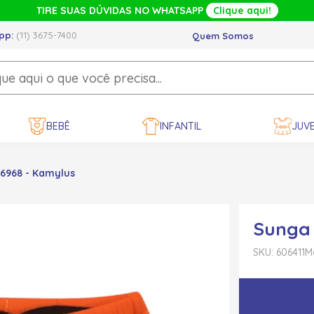
TIRE SUAS DÚVIDAS NO WHATSAPP
Clique aqui!
pp:
(11) 3675-7400
Quem Somos
BEBÊ
INFANTIL
JUVE
46968 - Kamylus
Sunga 
SKU: 606411
M