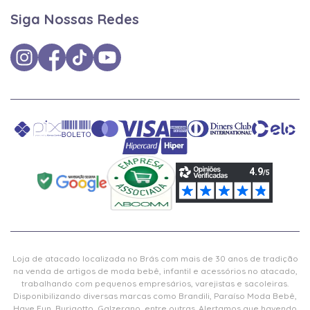
Siga Nossas Redes
Loja de atacado localizada no Brás com mais de 30 anos de tradição
na venda de artigos de moda bebê, infantil e acessórios no atacado,
trabalhando com pequenos empresários, varejistas e sacoleiras.
Disponibilizando diversas marcas como Brandili, Paraíso Moda Bebê,
Have Fun, Burigotto, Galzerano, entre outras. Alertamos que havendo