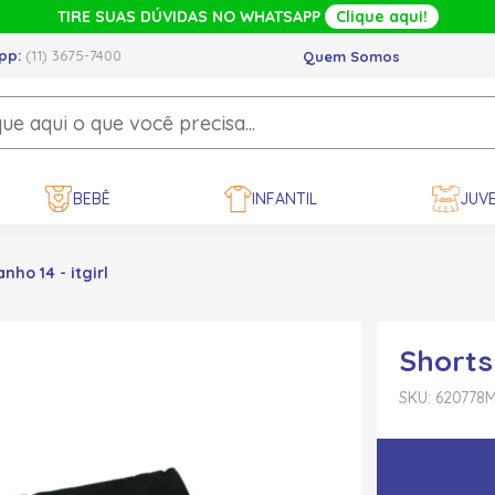
TIRE SUAS DÚVIDAS NO WHATSAPP
Clique aqui!
pp:
(11) 3675-7400
Quem Somos
BEBÊ
INFANTIL
JUVE
ho 14 - itgirl
Shorts
SKU: 620778
M