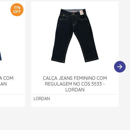
11%
OFF
NA COM
CALÇA JEANS FEMININO COM
DAN
REGULAGEM NO CÓS 5533 -
LORDAN
LORDAN
D