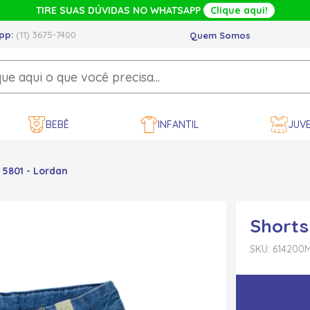
TIRE SUAS DÚVIDAS NO WHATSAPP
Clique aqui!
pp:
(11) 3675-7400
Quem Somos
BEBÊ
INFANTIL
JUVE
 5801 - Lordan
Shorts
SKU: 614200
M