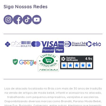
Siga Nossas Redes
Loja de atacado localizada no Brás com mais de 30 anos de tradição
na venda de artigos de moda bebê, infantil e acessórios no atacado,
trabalhando com pequenos empresários, varejistas e sacoleiras.
Disponibilizando diversas marcas como Brandili, Paraíso Moda Bebê,
Have Fun, Burigotto, Galzerano, entre outras. Alertamos que havendo