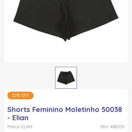
32% OFF
Shorts Feminino Moletinho 50038
- Elian
Marca: ELIAN
SKU: 468200