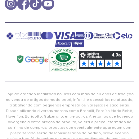
Loja de atacado localizada no Brás com mais de 30 anos de tradição
na venda de artigos de moda bebê, infantil e acessórios no atacado,
trabalhando com pequenos empresários, varejistas e sacoleiras.
Disponibilizando diversas marcas como Brandili, Paraíso Moda Bebê,
Have Fun, Burigotto, Galzerano, entre outras. Alertamos que havendo
divergência entre preços do produto, valerá o preço informado no
carrinho de compras, produtos que eventualmente apareçam com
preço zerado serão desconsiderados do pedido, prevalecendo
assim a boa fé de ambas as partes no entendimento de que isso só