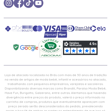
Loja de atacado localizada no Brás com mais de 30 anos de tradição
na venda de artigos de moda bebê, infantil e acessórios no atacado,
trabalhando com pequenos empresários, varejistas e sacoleiras.
Disponibilizando diversas marcas como Brandili, Paraíso Moda Bebê,
Have Fun, Burigotto, Galzerano, entre outras. Alertamos que havendo
divergência entre preços do produto, valerá o preço informado no
carrinho de compras, produtos que eventualmente apareçam com
preço zerado serão desconsiderados do pedido, prevalecendo
assim a boa fé de ambas as partes no entendimento de que isso só